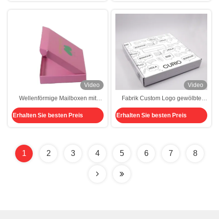
Video
Video
Wellenförmige Mailboxen mit
Fabrik Custom Logo gewölbte
individuellem Firmenlogo oder
Mailerboxen personalisiert
Erhalten Sie besten Preis
Erhalten Sie besten Preis
Design für den sicheren Versand
1
2
3
4
5
6
7
8