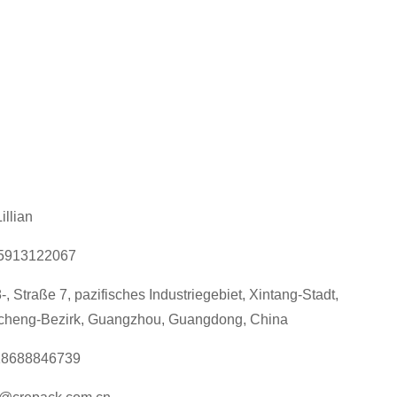
illian
5913122067
8-, Straße 7, pazifisches Industriegebiet, Xintang-Stadt,
cheng-Bezirk, Guangzhou, Guangdong, China
18688846739