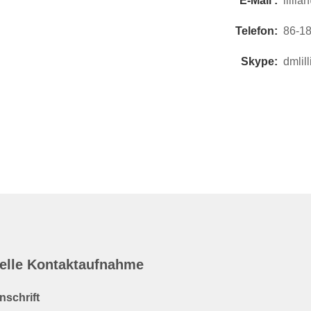
E-Mail :
lilli
Telefon:
86-1
Skype:
dmlill
elle Kontaktaufnahme
nschrift