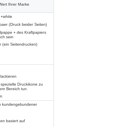
Wert Ihrer Marke
 +white
paer (Druck beider Seiten)
lpappe + des Kraftpapiers
uch sein
r (ein Seitendrucken)
lackieren
spezielle Druckikone zu
em Bereich tun.
ln
nn kundengebundener
en basiert auf