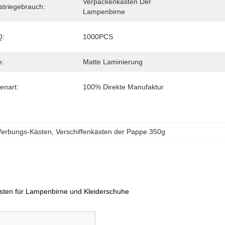
Verpackenkasten Der 
striegebrauch:
Lampenbirne
:
1000PCS
e:
Matte Laminierung
enart:
100% Direkte Manufaktur
erbungs-Kästen
, 
Verschiffenkästen der Pappe 350g
ten für Lampenbirne und Kleiderschuhe