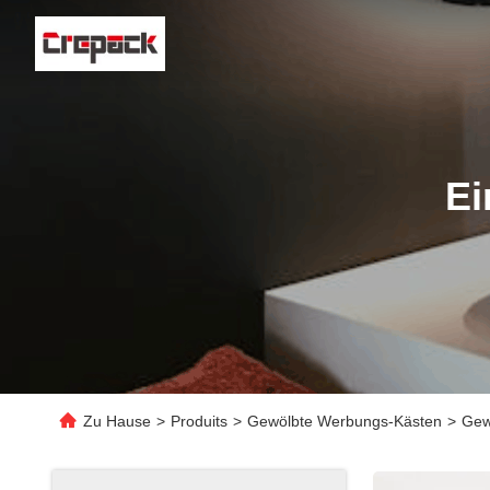
Ei
Zu Hause
>
Produits
>
Gewölbte Werbungs-Kästen
>
Gew