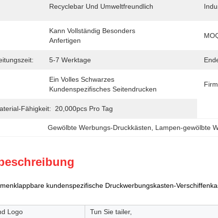
Recyclebar Und Umweltfreundlich
Indu
Kann Vollständig Besonders 
MOQ
Anfertigen
eitungszeit:
5-7 Werktage
End
Ein Volles Schwarzes 
Firm
Kundenspezifisches Seitendrucken
erial-Fähigkeit:
20,000pcs Pro Tag
Gewölbte Werbungs-Druckkästen
, 
Lampen-gewölbte W
beschreibung
menklappbare kundenspezifische Druckwerbungskasten-Verschiffenkas
nd Logo
Tun Sie tailer,