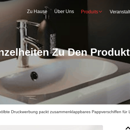
Zu Hause
Über Uns
Produits
nzelheiten Zu Den Produk
ölbte Druckwerbung packt zusammenklappbares Pappverschiffen für 