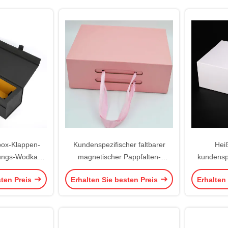
ox-Klappen-
Kundenspezifischer faltbarer
Heiß
ßungs-Wodka
magnetischer Pappfalten-
kundensp
r magnetischer
Geschenk-Luxus des Kasten-
Flat M
sten Preis
Erhalten Sie besten Preis
Erhalten
ter äußer
PMS mit Band ISO9001
Gesch