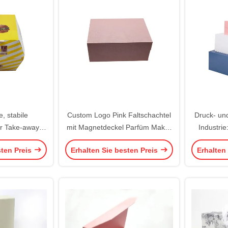
, stabile
Custom Logo Pink Faltschachtel
Druck- un
ür Take-away-
mit Magnetdeckel Parfüm Make-
Industrie
ger,
up Verpackung Kosmetik
Geschenkbo
sten Preis
Erhalten Sie besten Preis
Erhalten
erpackung,
UV-Lack, auch
rn und Socken