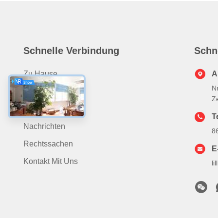
Schnelle Verbindung
Schn
Zu Hause
A
Nr
Produits
Z
Über Uns
Te
Nachrichten
8
Rechtssachen
E
Kontakt Mit Uns
l