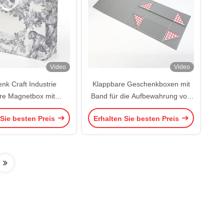
Video
Video
nk Craft Industrie
Klappbare Geschenkboxen mit
re Magnetbox mit
Band für die Aufbewahrung von
ividuellem Logo
Mehrzweckgeschenken
 Sie besten Preis
Erhalten Sie besten Preis