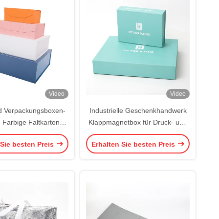
Video
Video
d Verpackungsboxen-
Industrielle Geschenkhandwerk
: Farbige Faltkarton-
Klappmagnetbox für Druck- und
xen mit individuellem
Verpackungskisten
 Sie besten Preis
Erhalten Sie besten Preis
Design