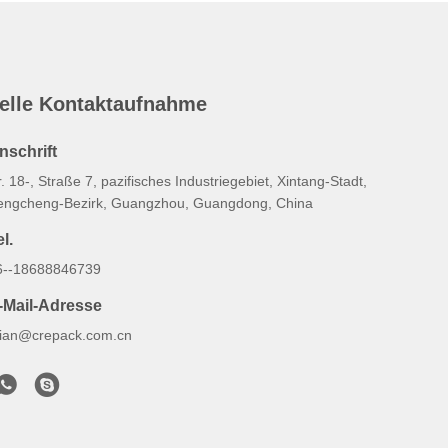
elle Kontaktaufnahme
nschrift
. 18-, Straße 7, pazifisches Industriegebiet, Xintang-Stadt,
engcheng-Bezirk, Guangzhou, Guangdong, China
l.
6--18688846739
-Mail-Adresse
illian@crepack.com.cn