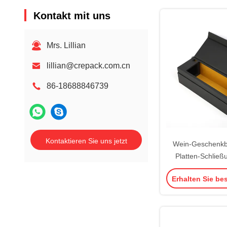
Kontakt mit uns
Mrs. Lillian
lillian@crepack.com.cn
86-18688846739
Kontaktieren Sie uns jetzt
Wein-Geschenkb
Platten-Schlie
Whisky FSC steife
Erhalten Sie be
personifizier