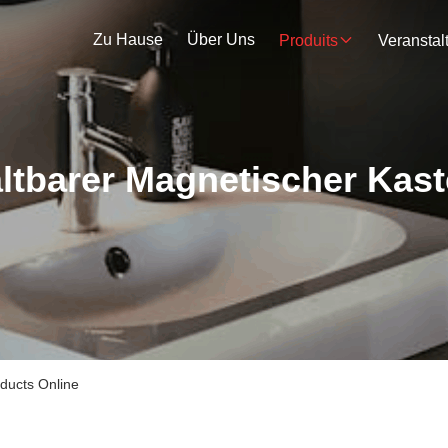
Zu Hause
Über Uns
Produits
ltbarer Magnetischer Kas
ducts Online