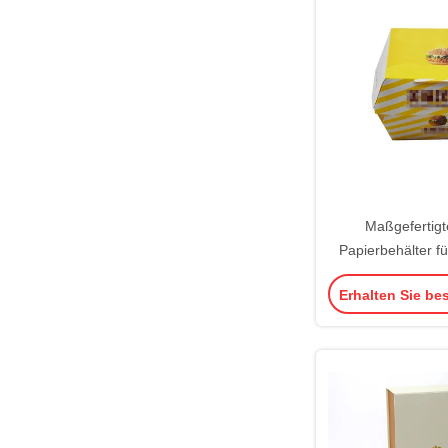
Maßgefertigte
Papierbehälter f
Hambur
Erhalten Sie be
Lebensmittelv
Mattlaminierung, 
für falsche Wimpe