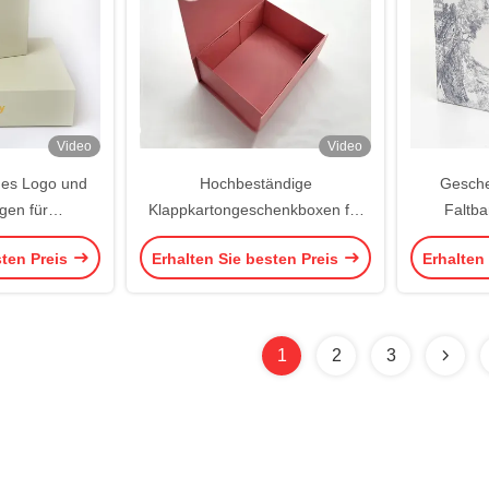
Video
Video
ges Logo und
Hochbeständige
Gesche
gen für
Klappkartongeschenkboxen für
Faltba
xen mit Band
besondere Anlässe
ind
sten Preis
Erhalten Sie besten Preis
Erhalten
1
2
3