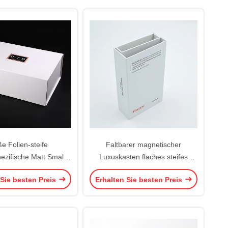
e Folien-steife
Faltbarer magnetischer
ezifische Matt Small
Luxuskasten flaches steifes
agnetic Cardboard-
Papier-Geschenk des Soem-
 Sie besten Preis
Erhalten Sie besten Preis
enkboxen 2.5mm
Pappätherischen öls