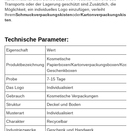
Transports oder der Lagerung geschützt sind.Zusätzlich, die
Möglichkeit, ein individuelles Logo einzufügen, verleiht
Ihrem
Schmuckverpackungskisten
oder
Kartonverpackungskis
ten
.
Technische Parameter:
Eigenschaft
Wert
Kosmetische
Produktbezeichnung
Papierboxen/Kartonverpackungsboxen/Kosme
Geschenkboxen
Probe
7-15 Tage
Das Logo
Individualisiert
Gebrauch
Kosmetische Verpackungen
Struktur
Deckel und Boden
Musterart
Individualisiert
Charakter
Recycelbar
Industriezwecke
Geschenk und Handwerk