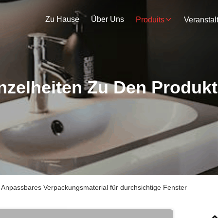
Zu Hause
Über Uns
Produits
nzelheiten Zu Den Produk
Anpassbares Verpackungsmaterial für durchsichtige Fenster