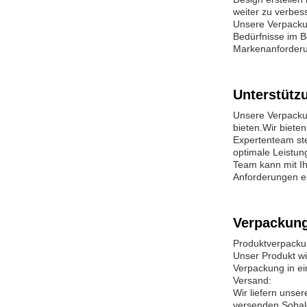
weiter zu verbes
Unsere Verpackun
Bedürfnisse im B
Markenanforderu
Unterstütz
Unsere Verpackun
bieten.Wir biete
Expertenteam st
optimale Leistun
Team kann mit Ih
Anforderungen en
Verpackung
Produktverpacku
Unser Produkt wi
Verpackung in ei
Versand:
Wir liefern unse
versenden.Sobald