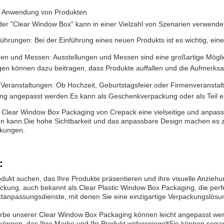
ie Anwendung von Produkten
er "Clear Window Box" kann in einer Vielzahl von Szenarien verwende
ührungen: Bei der Einführung eines neuen Produkts ist es wichtig, ei
gen und Messen: Ausstellungen und Messen sind eine großartige Möglic
en können dazu beitragen, dass Produkte auffallen und die Aufmerksam
Veranstaltungen: Ob Hochzeit, Geburtstagsfeier oder Firmenveransta
ung angepasst werden.Es kann als Geschenkverpackung oder als Teil e
e Clear Window Box Packaging von Crepack eine vielseitige und anpas
 kann.Die hohe Sichtbarkeit und das anpassbare Design machen es zu 
kungen.
:
dukt suchen, das Ihre Produkte präsentieren und ihre visuelle Anziehun
kung, auch bekannt als Clear Plastic Window Box Packaging, die perfe
ktanpassungsdienste, mit denen Sie eine einzigartige Verpackungslösu
be unserer Clear Window Box Packaging können leicht angepasst werd
 können, das Ihre Marke und Ihr Produkt widerspiegeltSie können so