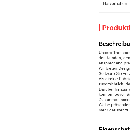
Hervorheben:
Produkt
Beschreibu
Unsere Transpare
den Kunden, den 
ansprechend prä
Wir bieten Desig
Software Sie ve
Als direkte Fabr
zuversichtlich, d
Darüber hinaus v
können, bevor Si
Zusammenfassend
Weise präsentier
mehr darüber zu 
Eigenschaf