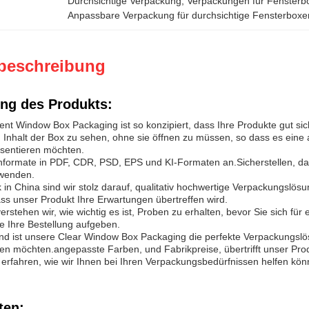
Durchsichtige Verpackung
, 
Verpackungen für Fensterbo
Anpassbare Verpackung für durchsichtige Fensterboxe
beschreibung
ng des Produkts:
nt Window Box Packaging ist so konzipiert, dass Ihre Produkte gut sic
Inhalt der Box zu sehen, ohne sie öffnen zu müssen, so dass es eine 
sentieren möchten.
nformate in PDF, CDR, PSD, EPS und KI-Formaten an.Sicherstellen, da
rwenden.
ik in China sind wir stolz darauf, qualitativ hochwertige Verpackungsl
ass unser Produkt Ihre Erwartungen übertreffen wird.
erstehen wir, wie wichtig es ist, Proben zu erhalten, bevor Sie sich fü
e Ihre Bestellung aufgeben.
 ist unsere Clear Window Box Packaging die perfekte Verpackungslösu
en möchten.angepasste Farben, und Fabrikpreise, übertrifft unser Prod
erfahren, wie wir Ihnen bei Ihren Verpackungsbedürfnissen helfen kön
ten: