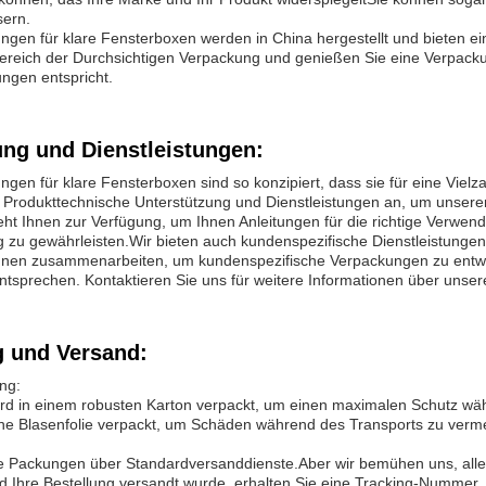
sern.
gen für klare Fensterboxen werden in China hergestellt und bieten ein
ereich der Durchsichtigen Verpackung und genießen Sie eine Verpackung
ngen entspricht.
ung und Dienstleistungen:
gen für klare Fensterboxen sind so konzipiert, dass sie für eine Vielz
n Produkttechnische Unterstützung und Dienstleistungen an, um unse
eht Ihnen zur Verfügung, um Ihnen Anleitungen für die richtige Verw
g zu gewährleisten.Wir bieten auch kundenspezifische Dienstleistunge
nen zusammenarbeiten, um kundenspezifische Verpackungen zu entwerf
tsprechen. Kontaktieren Sie uns für weitere Informationen über unser
 und Versand:
ng:
rd in einem robusten Karton verpackt, um einen maximalen Schutz währ
ne Blasenfolie verpackt, um Schäden während des Transports zu verm
re Packungen über Standardversanddienste.Aber wir bemühen uns, alle
 Ihre Bestellung versandt wurde, erhalten Sie eine Tracking-Nummer