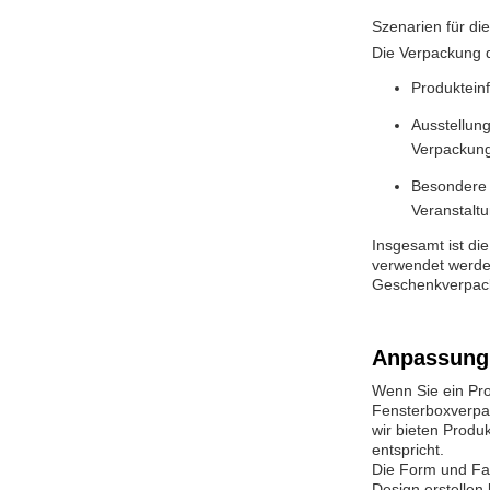
Szenarien für d
Die Verpackung d
Produkteinf
Ausstellun
Verpackung
Besondere 
Veranstalt
Insgesamt ist di
verwendet werden
Geschenkverpac
Anpassung
Wenn Sie ein Pro
Fensterboxverpac
wir bieten Produ
entspricht.
Die Form und Far
Design erstellen