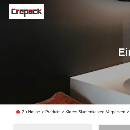
Ei
Zu Hause
>
Produits
>
Klares Blumenkasten-Verpacken
>