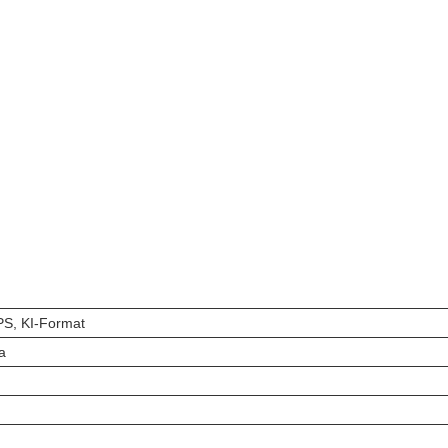
S, KI-Format
a