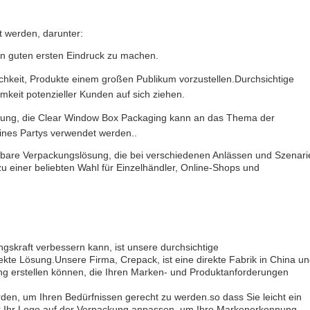
t werden, darunter:
nen guten ersten Eindruck zu machen.
hkeit, Produkte einem großen Publikum vorzustellen.Durchsichtige
keit potenzieller Kunden auf sich ziehen.
ltung, die Clear Window Box Packaging kann an das Thema der
ines Partys verwendet werden..
sbare Verpackungslösung, die bei verschiedenen Anlässen und Szenari
einer beliebten Wahl für Einzelhändler, Online-Shops und
gskraft verbessern kann, ist unsere durchsichtige
kte Lösung.Unsere Firma, Crepack, ist eine direkte Fabrik in China u
ng erstellen können, die Ihren Marken- und Produktanforderungen
en, um Ihren Bedürfnissen gerecht zu werden.so dass Sie leicht ein
gar Ihr Logo auf der Verpackung anpassen, um Ihre Markenerkennung