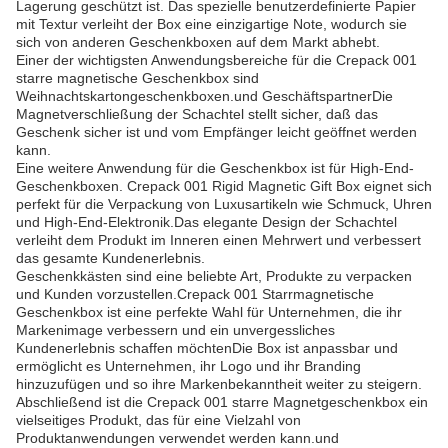
Lagerung geschützt ist. Das spezielle benutzerdefinierte Papier
mit Textur verleiht der Box eine einzigartige Note, wodurch sie
sich von anderen Geschenkboxen auf dem Markt abhebt.
Einer der wichtigsten Anwendungsbereiche für die Crepack 001
starre magnetische Geschenkbox sind
Weihnachtskartongeschenkboxen.und GeschäftspartnerDie
Magnetverschließung der Schachtel stellt sicher, daß das
Geschenk sicher ist und vom Empfänger leicht geöffnet werden
kann.
Eine weitere Anwendung für die Geschenkbox ist für High-End-
Geschenkboxen. Crepack 001 Rigid Magnetic Gift Box eignet sich
perfekt für die Verpackung von Luxusartikeln wie Schmuck, Uhren
und High-End-Elektronik.Das elegante Design der Schachtel
verleiht dem Produkt im Inneren einen Mehrwert und verbessert
das gesamte Kundenerlebnis.
Geschenkkästen sind eine beliebte Art, Produkte zu verpacken
und Kunden vorzustellen.Crepack 001 Starrmagnetische
Geschenkbox ist eine perfekte Wahl für Unternehmen, die ihr
Markenimage verbessern und ein unvergessliches
Kundenerlebnis schaffen möchtenDie Box ist anpassbar und
ermöglicht es Unternehmen, ihr Logo und ihr Branding
hinzuzufügen und so ihre Markenbekanntheit weiter zu steigern.
Abschließend ist die Crepack 001 starre Magnetgeschenkbox ein
vielseitiges Produkt, das für eine Vielzahl von
Produktanwendungen verwendet werden kann.und