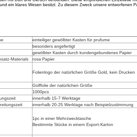
und ein klares Wesen besitzt. Zu diesem Zweck unsere entworfenen Pa
me
einteiliger gewölbter
Kasten für prufume
besonders angefertigt
gewölbter
Kasten
durch kundengebundenes Papier
nsatz-Materials
rosa Papier
Folienlogo der natürlichen Größe Gold, kein Drucken
Golffolie der natürlichen Größe
1000pcs
tungszeit
innerhalb 15-7 Werktage
eitungszeit
innerhalb 20-25 Werktage nach Beispielzustimmung
1pc in einer Mehrzwecktasche
Bestimmte Stücke in einem Export-Karton