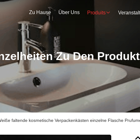
Zu Hause
Über Uns
Produits
nzelheiten Zu Den Produk
eiße faltende kosmetische Verpackenkästen einzelne Flasche Prufume 