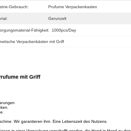
strie-Gebrauch:
Prufume Verpackenkasten
rial:
Gerunzelt
orgungsmaterial-Fähigkeit:
1000pcs/day
etische Verpackenkästen mit Griff
rufume mit Griff
parungen
cken.
e.
aschine. Wir garantieren ihm. Eine Lebenszeit des Nutzens.
üssen in einer Verpackung verschafft werden, die Hand in Hand zu den