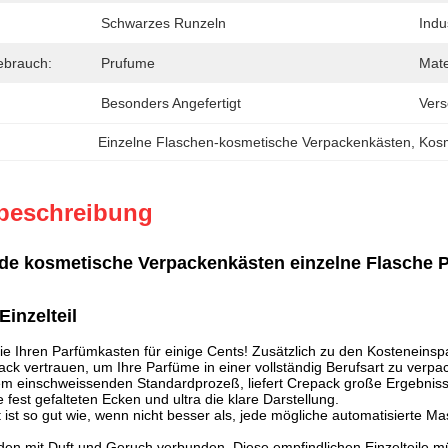
Schwarzes Runzeln
Indu
Gebrauch:
Prufume
Mate
Besonders Angefertigt
Vers
Einzelne Flaschen-kosmetische Verpackenkästen
, 
Kosm
beschreibung
nde kosmetische Verpackenkästen einzelne Flasche P
Einzelteil
e Ihren Parfümkasten für einige Cents! Zusätzlich zu den Kosteneins
ck vertrauen, um Ihre Parfüme in einer vollständig Berufsart zu verpa
em einschweissenden Standardprozeß, liefert Crepack große Ergebniss
fest gefalteten Ecken und ultra die klare Darstellung.
t ist so gut wie, wenn nicht besser als, jede mögliche automatisierte M
en mit Duft und Geruch verbunden. Diese empfindlichen Einzelteile m