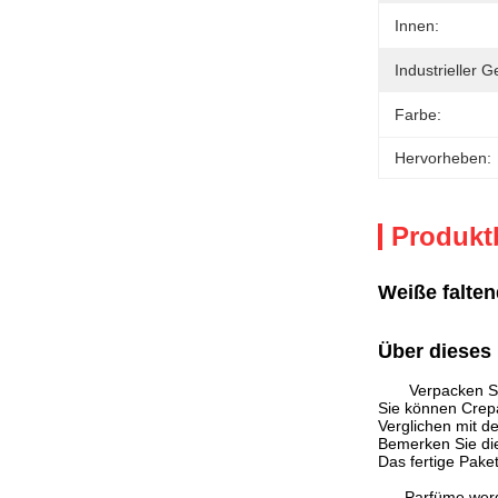
Innen:
Industrieller 
Farbe:
Hervorheben:
Produkt
Weiße falte
Über dieses 
Verpacken Si
Sie können Crepa
Verglichen mit d
Bemerken Sie die 
Das fertige Pake
Parfüme werd