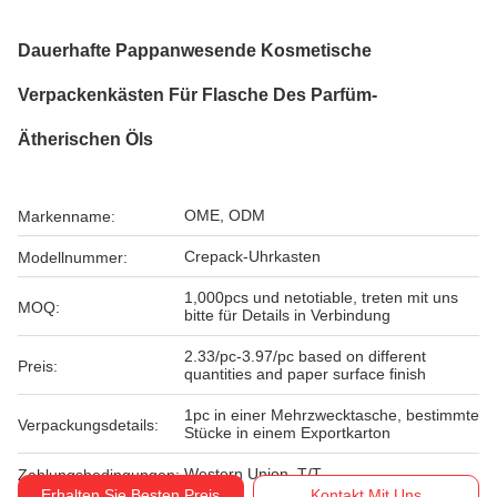
Dauerhafte Pappanwesende Kosmetische
Verpackenkästen Für Flasche Des Parfüm-
Ätherischen Öls
OME, ODM
Markenname:
Crepack-Uhrkasten
Modellnummer:
1,000pcs und netotiable, treten mit uns
MOQ:
bitte für Details in Verbindung
2.33/pc-3.97/pc based on different
Preis:
quantities and paper surface finish
1pc in einer Mehrzwecktasche, bestimmte
Verpackungsdetails:
Stücke in einem Exportkarton
Western Union, T/T
Zahlungsbedingungen:
Erhalten Sie Besten Preis
Kontakt Mit Uns