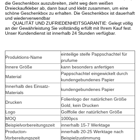
die Geschenkbox auszubreiten, zieht weg dem weißen
Dreieckaufkleber ab, dann baut und klebt zusammen, um eine
schöne Geschenkbox zu erhalten. Die Geschenkbox ist dauerhaft
und wiederverwendbar
QUALITÄT UND ZUFRIEDENHEITSGARANTIE: Gelegt völlig
an der Gewährleistung Sie vollständig erfüllt mit Ihrem Kauf fest.
Unser Kundendienst ist innerhalb 24 Stunden verfügbar.
einteilige steife Pappschachtel für
Produktions-Name
prufume
Innere Größe
kann besonders anfertigen
Pappschachtel eingewickelt durch
Material
kundengebundenes Papier
Innerhalb des Einsatz-
kundengebundenes Papier
Materials
Folienlogo der natürlichen Größe
Drucken
Gold, kein Drucken
Logo
Golffolie der natürlichen Größe
MOQ
1000pcs
Beispielvorbereitungszeit
innerhalb 15-7 Werktage
Producton-
innerhalb 20-25 Werktage nach
Vorbereitungszeit
Beispielzustimmung