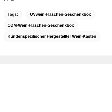
Danke.
Tags:
UVwein-Flaschen-Geschenkbox
ODM-Wein-Flaschen-Geschenkbox
Kundenspezifischer Hergestellter Wein-Kasten
Schnelle Kontaktaufnahme
Anschrift
Nr. 18-, Straße 7, pazifisches Industriegebiet, Xintang-Stadt,
Zengcheng-Bezirk, Guangzhou, Guangdong, China
Tel.
86--18688846739