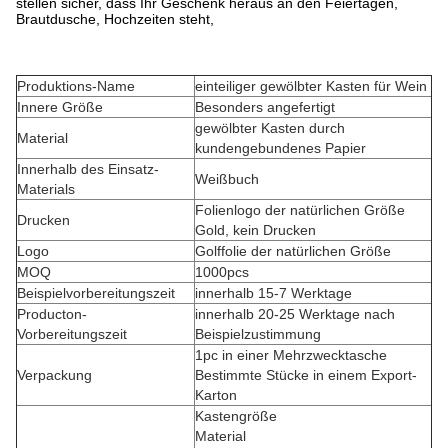
stellen sicher, dass Ihr Geschenk heraus an den Feiertagen,
Brautdusche, Hochzeiten steht,
Produktions-Name
einteiliger gewölbter
Kasten für Wein
Innere Größe
Besonders angefertigt
gewölbter
Kasten
durch
Material
kundengebundenes Papier
Innerhalb des Einsatz-
Weißbuch
Materials
Folienlogo der natürlichen Größe
Drucken
Gold, kein Drucken
Logo
Golffolie der natürlichen Größe
MOQ
1000pcs
Beispielvorbereitungszeit
innerhalb 15-7 Werktage
Producton-
innerhalb 20-25 Werktage nach
Vorbereitungszeit
Beispielzustimmung
1pc in einer Mehrzwecktasche
Verpackung
Bestimmte Stücke in einem Export-
Karton
Kastengröße
Material