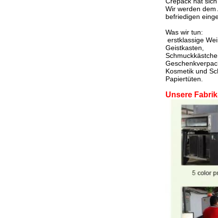
Crepack hat sich
Wir werden dem A
befriedigen eing
Was wir tun:
erstklassige Wei
Geistkasten,
Schmuckkästche
Geschenkverpac
Kosmetik und Sc
Papiertüten.
Unsere Fabrik-