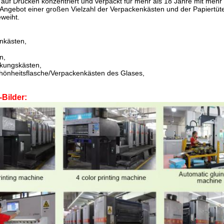
 auf Drucken konzentriert und verpackt für mehr als 18 Jahre mit mehr 
ngebot einer großen Vielzahl der Verpackenkästen und der Papiertüt
eweiht.
nkästen,
n,
kungskästen,
hönheitsflasche/Verpackenkästen des Glases,
Bilder: