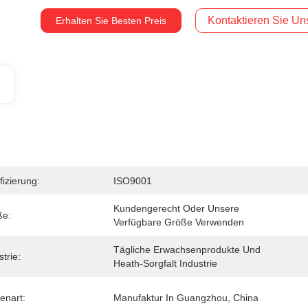
Kontaktieren Sie Uns
Erhalten Sie Besten Preis
fizierung:
ISO9001
Kundengerecht Oder Unsere 
ße:
Verfügbare Größe Verwenden
Tägliche Erwachsenprodukte Und 
trie:
Heath-Sorgfalt Industrie
enart:
Manufaktur In Guangzhou, China