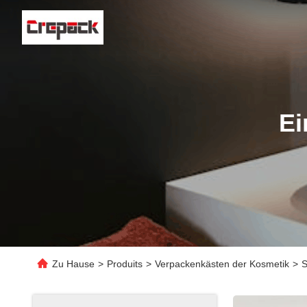
Ei
Zu Hause
>
Produits
>
Verpackenkästen der Kosmetik
>
S