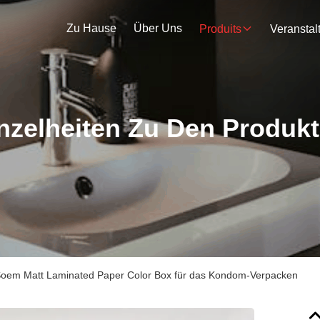
Zu Hause
Über Uns
Produits
nzelheiten Zu Den Produk
oem Matt Laminated Paper Color Box für das Kondom-Verpacken