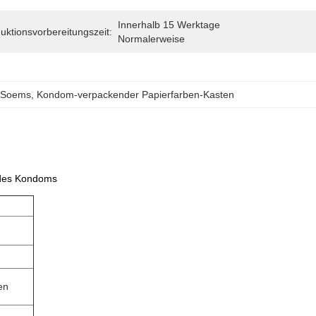
Innerhalb 15 Werktage 
uktionsvorbereitungszeit:
Normalerweise
n Soems
, 
Kondom-verpackender Papierfarben-Kasten
n des Kondoms
en