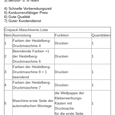
3) Berufsr- u. d-Team
4) Schnelle Vorbereitungszeit
5) Konkurrenzfähiger Preis
6) Gute Qualität
7) Guter Kundendienst
Crepack-Maschinerie-Liste
Nein
Ausrüstung
Funktion
Quantitäten
Farben der Heidelberg-
1
Drucken
1
Druckmaschine 4
Beendende Farben +1
2
der Heidelberg-
Drucken
1
Druckmaschine 6
Farben der Heidelberg-
3
Druckmaschine 8 + 1
Drucken
1
beendend
Farben der Heidelberg-
4
Drucken
1
Druckmaschine 7
die Wellpappe der
Kleberwerbungs-
Maschine-erste Seite der
5
Kästen mit
1
automatischen Montage
Drucksache
für die erste Seite