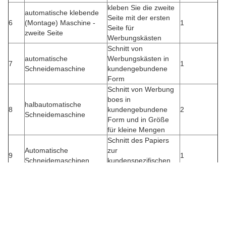
kleben Sie die zweite
automatische klebende
Seite mit der ersten
6
(Montage) Maschine -
1
Seite für
zweite Seite
Werbungskästen
Schnitt von
automatische
Werbungskästen in
7
1
Schneidemaschine
kundengebundene
Form
Schnitt von Werbung
boes in
halbautomatische
8
kundengebundene
2
Schneidemaschine
Form und in Größe
für kleine Mengen
Schnitt des Papiers
Automatische
zur
9
1
Schneidemaschinen
kundenspezifischen
Form
automatische klebende
10
Kleberkästen
1
Maschinen
automatische
stellen Sie Prämie
11
Kastenmaschine der
2
steifen Kasten her
gebundenen Ausgabe