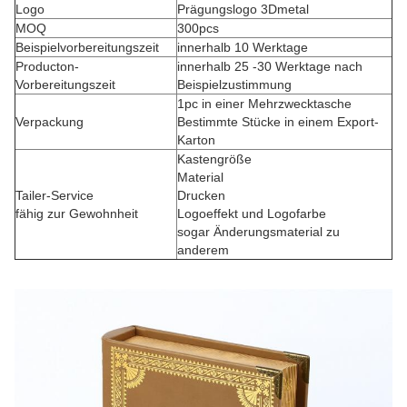
Logo
Prägungslogo 3Dmetal
MOQ
300pcs
Beispielvorbereitungszeit
innerhalb 10 Werktage
Producton-
innerhalb 25 -30 Werktage nach
Vorbereitungszeit
Beispielzustimmung
1pc in einer Mehrzwecktasche
Verpackung
Bestimmte Stücke in einem Export-
Karton
Kastengröße
Material
Tailer-Service
Drucken
fähig zur Gewohnheit
Logoeffekt und Logofarbe
sogar Änderungsmaterial zu
anderem