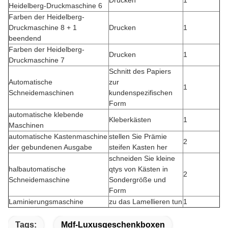
Drucken
1
Heidelberg-Druckmaschine 6
Farben der Heidelberg-
Druckmaschine 8 + 1
Drucken
1
beendend
Farben der Heidelberg-
Drucken
1
Druckmaschine 7
Schnitt des Papiers
Automatische
zur
1
Schneidemaschinen
kundenspezifischen
Form
automatische klebende
Kleberkästen
1
Maschinen
automatische Kastenmaschine
stellen Sie Prämie
2
der gebundenen Ausgabe
steifen Kasten her
schneiden Sie kleine
halbautomatische
qtys von Kästen in
2
Schneidemaschine
Sondergröße und
Form
Laminierungsmaschine
zu das Lamellieren tun
1
Tags:
Mdf-Luxusgeschenkboxen