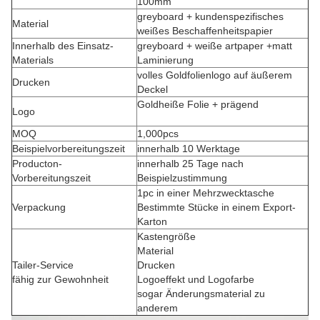
100mm
greyboard + kundenspezifisches
Material
weißes Beschaffenheitspapier
Innerhalb des Einsatz-
greyboard + weiße artpaper +matt
Materials
Laminierung
volles Goldfolienlogo auf äußerem
Drucken
Deckel
Goldheiße Folie + prägend
Logo
MOQ
1,000pcs
Beispielvorbereitungszeit
innerhalb 10 Werktage
Producton-
innerhalb 25 Tage nach
Vorbereitungszeit
Beispielzustimmung
1pc in einer Mehrzwecktasche
Verpackung
Bestimmte Stücke in einem Export-
Karton
Kastengröße
Material
Tailer-Service
Drucken
fähig zur Gewohnheit
Logoeffekt und Logofarbe
sogar Änderungsmaterial zu
anderem