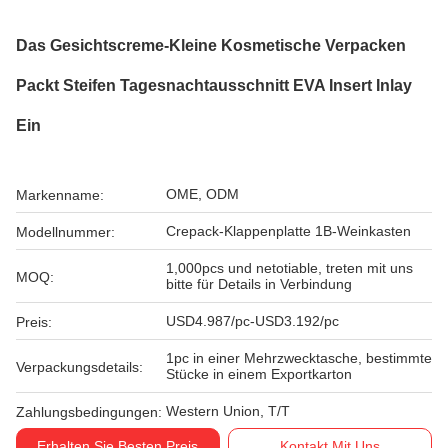
Das Gesichtscreme-Kleine Kosmetische Verpacken
Packt Steifen Tagesnachtausschnitt EVA Insert Inlay
Ein
OME, ODM
Markenname:
Crepack-Klappenplatte 1B-Weinkasten
Modellnummer:
1,000pcs und netotiable, treten mit uns
MOQ:
bitte für Details in Verbindung
USD4.987/pc-USD3.192/pc
Preis:
1pc in einer Mehrzwecktasche, bestimmte
Verpackungsdetails:
Stücke in einem Exportkarton
Western Union, T/T
Zahlungsbedingungen:
Erhalten Sie Besten Preis
Kontakt Mit Uns