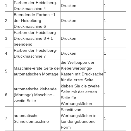
Farben der Heidelberg-
1
Drucken
1
Druckmaschine 4
Beendende Farben +1
2
der Heidelberg-
Drucken
1
Druckmaschine 6
Farben der Heidelberg-
3
Druckmaschine 8 + 1
Drucken
1
beendend
Farben der Heidelberg-
4
Drucken
1
Druckmaschine 7
die Wellpappe der
Maschine-erste Seite der
Kleberwerbungs-
5
1
automatischen Montage
Kästen mit Drucksache
für die erste Seite
kleben Sie die zweite
automatische klebende
Seite mit der ersten
6
(Montage) Maschine -
1
Seite für
zweite Seite
Werbungskästen
Schnitt von
automatische
Werbungskästen in
7
1
Schneidemaschine
kundengebundene
Form