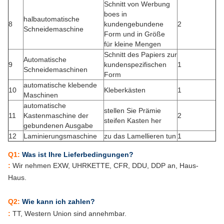
Schnitt von Werbung
boes in
halbautomatische
8
kundengebundene
2
Schneidemaschine
Form und in Größe
für kleine Mengen
Schnitt des Papiers zur
Automatische
9
kundenspezifischen
1
Schneidemaschinen
Form
automatische klebende
10
Kleberkästen
1
Maschinen
automatische
stellen Sie Prämie
11
Kastenmaschine der
2
steifen Kasten her
gebundenen Ausgabe
12
Laminierungsmaschine
zu das Lamellieren tun
1
Q1:
Was ist Ihre Lieferbedingungen?
:
Wir nehmen EXW, UHRKETTE, CFR, DDU, DDP an, Haus-
Haus.
Q2:
Wie kann ich zahlen?
:
TT, Western Union sind annehmbar.