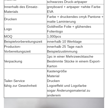
schwarzes Druck-artpaper
Innerhalb des Einsatz-
greyboard + artpaper +white Farbe
Materials
EVA
Farbe + druckendes cmyk Pantone +
Drucken
matte Laminierung
Goldheiße Folie + glühendes
Logo
Folienlogo
MOQ
1,000pcs
Beispielvorbereitungszeit
innerhalb 10 Werktage
Producton-
innerhalb 25 Tage nach
Vorbereitungszeit
Beispielzustimmung
1pc in einer Mehrzwecktasche
Verpackung
Bestimmte Stücke in einem Export-
Karton
Kastengröße
Material
Tailer-Service
Drucken
fähig zur Gewohnheit
Logoeffekt und Logofarbe
sogar Änderungsmaterial zu
anderem