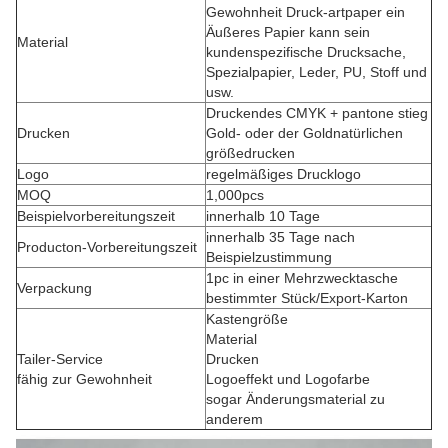
Gewohnheit Druck-artpaper ein
Äußeres Papier kann sein
Material
kundenspezifische Drucksache,
Spezialpapier, Leder, PU, Stoff und
usw.
Druckendes CMYK + pantone stieg
Drucken
Gold- oder der Goldnatürlichen
größedrucken
Logo
regelmäßiges Drucklogo
MOQ
1,000pcs
Beispielvorbereitungszeit
innerhalb 10 Tage
innerhalb 35 Tage nach
Producton-Vorbereitungszeit
Beispielzustimmung
1pc in einer Mehrzwecktasche
Verpackung
bestimmter Stück/Export-Karton
Kastengröße
Material
Tailer-Service
Drucken
fähig zur Gewohnheit
Logoeffekt und Logofarbe
sogar Änderungsmaterial zu
anderem