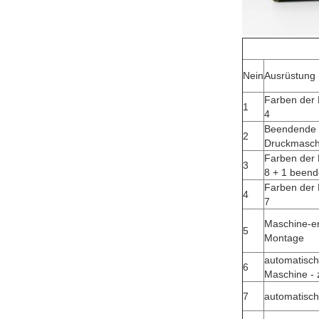
Nein
Ausrüstung
Farben der
1
4
Beendende 
2
Druckmasch
Farben der
3
8 + 1 been
Farben der
4
7
Maschine-er
5
Montage
automatisch
6
Maschine - 
7
automatisc