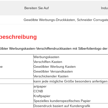
Bereiten Sie Auf
Indu
Gewölbte Werbungs-Druckkästen
, 
Schneider Corrugat
beschreibung
bter Werbungskasten-Verschiffendruckkasten mit Silberfolienlogo der
Werbungskasten
Verschiffen-Kasten
me
Gewölbter Werbung Kasten
Gewölbter Versandkasten
Verschickender Kasten
kann jede mögliche Größe besonders anfertigen
artpaper
CCNB
Kraftpapier
Spezielles kundenspezifisches Papier
Dosendruck basiert auf Kundengrafik