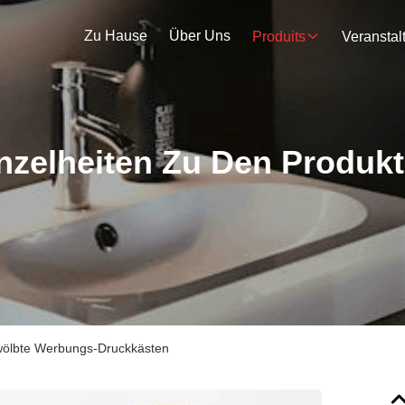
Zu Hause
Über Uns
Produits
nzelheiten Zu Den Produk
ölbte Werbungs-Druckkästen