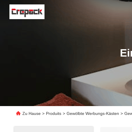
Ei
Zu Hause
>
Produits
>
Gewölbte Werbungs-Kästen
>
Gew