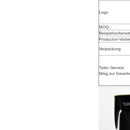
Logo
MOQ
Beispielvorberei
Producton-Vorber
Verpackung
Tailer-Service
fähig zur Gewoh