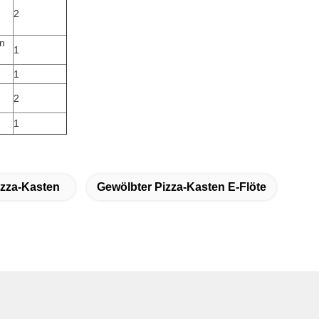
2
en
1
1
2
1
zza-Kasten
Gewölbter Pizza-Kasten E-Flöte