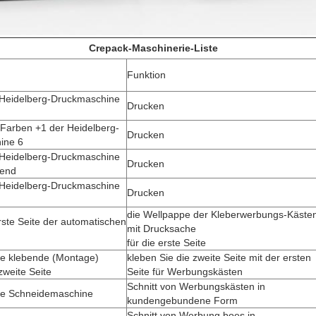
Crepack-Maschinerie-Liste
Funktion
 Heidelberg-Druckmaschine
Drucken
Farben +1 der Heidelberg-
Drucken
ine 6
 Heidelberg-Druckmaschine
Drucken
dend
 Heidelberg-Druckmaschine
Drucken
die Wellpappe der Kleberwerbungs-Käste
ste Seite der automatischen
mit Drucksache
für die erste Seite
e klebende (Montage)
kleben Sie die zweite Seite mit der ersten
zweite Seite
Seite für Werbungskästen
Schnitt von Werbungskästen in
he Schneidemaschine
kundengebundene Form
Schnitt von Werbung boes in