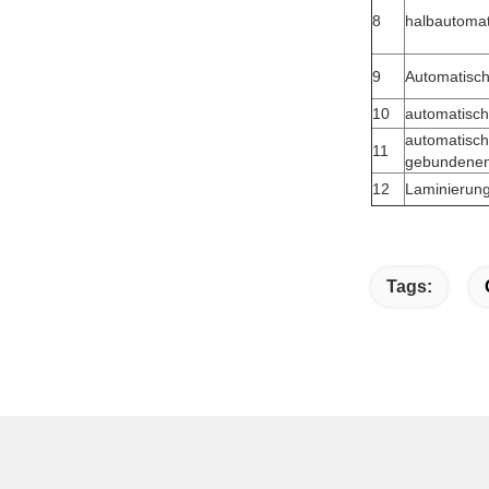
8
halbautoma
9
Automatisc
10
automatisc
automatisc
11
gebundene
12
Laminierun
Tags: