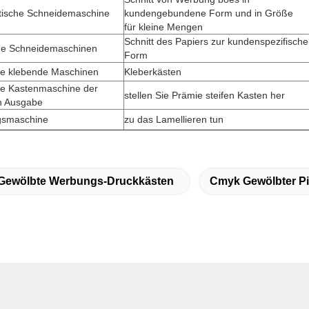
tische Schneidemaschine
kundengebundene Form und in Größe
für kleine Mengen
Schnitt des Papiers zur kundenspezifisch
he Schneidemaschinen
Form
he klebende Maschinen
Kleberkästen
he Kastenmaschine der
stellen Sie Prämie steifen Kasten her
n Ausgabe
gsmaschine
zu das Lamellieren tun
Gewölbte Werbungs-Druckkästen
Cmyk Gewölbter Pi