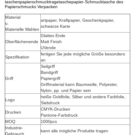
taschenpapierschmucktragetaschepapier-Schmucktasche des
Papierschmucks Verpacken
Material
artpaper, Kraftpapier, Geschenkpapier,
u.
schwarze Karte
Materielle Wahlen
Glattes Ende
Oberflächenende
Matt Finish
UVende
fertigen Sie jede mögliche Größe besonders
Spezifikation
an
Seilgriff
Bandgriff
Griff
Papiergriff
Griffmaterial kann Baumwolle, Polyester,
Nylon, pp. und Papier sein
heiße Goldfolie, Silber und andere Farbfolie,
Logo
Siebdruck
CMYK-Drucken
Drucken
Pantone-Farbdruck
MOQ
1000pcs
Industrie-
kann alle mögliche Produkte tragen
Gebrauch