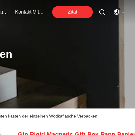
Kontakt Mit Uns
Zitat
Veranstaltungen
ten
sten kasten der einzelnen Wodkaflasche Verpacken
Gin Rigid Magnetic Gift Box-Papp-Papier