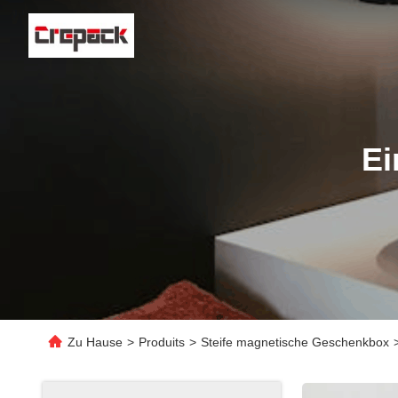
Ei
Zu Hause
>
Produits
>
Steife magnetische Geschenkbox