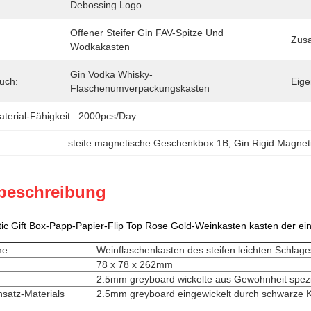
Debossing Logo
Offener Steifer Gin FAV-Spitze Und 
Zusa
Wodkakasten
Gin Vodka Whisky-
uch:
Eige
Flaschenumverpackungskasten
erial-Fähigkeit:
2000pcs/day
steife magnetische Geschenkbox 1B
, 
Gin Rigid Magneti
beschreibung
tic Gift Box-Papp-Papier-Flip Top Rose Gold-Weinkasten kasten der e
me
Weinflaschenkasten des steifen leichten Schlage
78 x 78 x 262mm
2.5mm greyboard wickelte aus Gewohnheit spezi
nsatz-Materials
2.5mm greyboard eingewickelt durch schwarze K