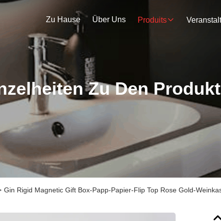
Zu Hause
Über Uns
Produits
nzelheiten Zu Den Produk
>
Gin Rigid Magnetic Gift Box-Papp-Papier-Flip Top Rose Gold-Weinka