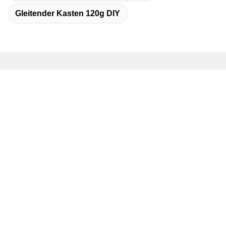
Gleitender Kasten 120g DIY
Schnelle Kontaktaufnahme
Anschrift
Nr. 18-, Straße 7, pazifisches Industriegebiet, Xintang-Stadt,
Zengcheng-Bezirk, Guangzhou, Guangdong, China
Tel.
86--18688846739
E-Mail-Adresse
lillian@crepack.com.cn