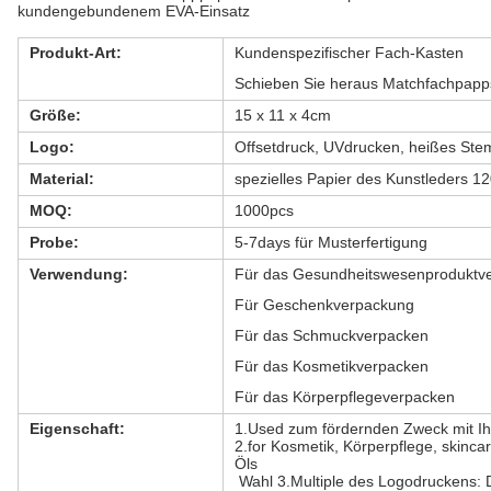
kundengebundenem EVA-Einsatz
Produkt-Art:
Kundenspezifischer Fach-Kasten
Schieben Sie heraus Matchfachpapp
Größe:
15 x 11 x 4cm
Logo:
Offsetdruck, UVdrucken, heißes Stem
Material:
spezielles Papier des Kunstleders 
MOQ:
1000pcs
Probe:
5-7days für Musterfertigung
Verwendung:
Für das Gesundheitswesenproduktv
Für Geschenkverpackung
Für das Schmuckverpacken
Für das Kosmetikverpacken
Für das Körperpflegeverpacken
Eigenschaft:
1.Used zum fördernden Zweck mit 
2.for Kosmetik, Körperpflege, skinc
Öls
Wahl 3.Multiple des Logodruckens: 