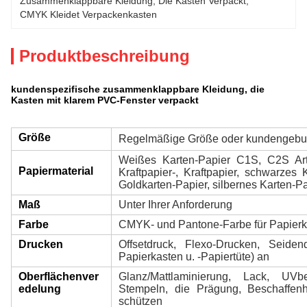
Zusammenklappbare Kleidung
, 
Die Kasten Verpackt
, 
CMYK Kleidet Verpackenkasten
Produktbeschreibung
kundenspezifische zusammenklappbare Kleidung, die
Kasten mit klarem PVC-Fenster verpackt
Größe
Regelmäßige Größe oder kundengeb
Weißes Karten-Papier C1S, C2S Art
Papiermaterial
Kraftpapier-, Kraftpapier, schwarzes K
Goldkarten-Papier, silbernes Karten-Pap
Maß
Unter Ihrer Anforderung
Farbe
CMYK- und Pantone-Farbe für Papierka
Drucken
Offsetdruck, Flexo-Drucken, Seide
Papierkasten u. -Papiertüte) an
Oberflächenver
Glanz/Mattlaminierung, Lack, UVb
edelung
Stempeln, die Prägung, Beschaffenhe
schützen