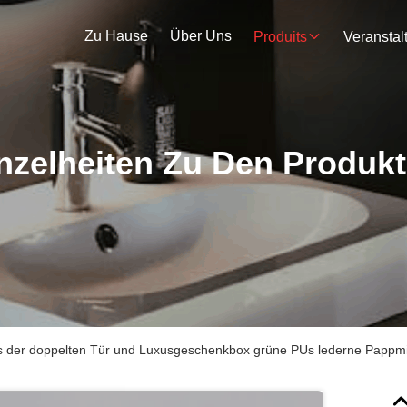
Zu Hause
Über Uns
Produits
nzelheiten Zu Den Produk
 der doppelten Tür und Luxusgeschenkbox grüne PUs lederne Papp