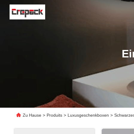
Ei
Zu Hause
>
Produits
>
Luxusgeschenkboxen
>
Schwarzes