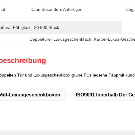
ial:
Kann Besonders Anfertigen
Logo
erial-Fähigkeit:
20.000 Stück
Doppeltürer Luxusgeschenkfach
, 
Karton-Luxus-Gesch
beschreibung
oppelten Tür und Luxusgeschenkbox grüne PUs lederne Pappmit ku
Mdf-Luxusgeschenkboxen
ISO9001 Innerhalb Der G