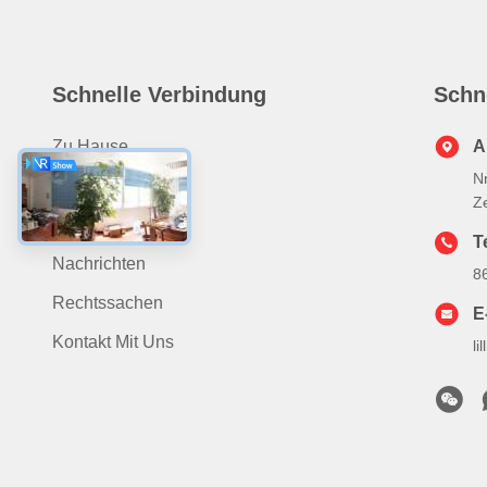
Schnelle Verbindung
Schn
Zu Hause
A
Nr
Produits
Z
Über Uns
Te
Nachrichten
8
Rechtssachen
E
Kontakt Mit Uns
l