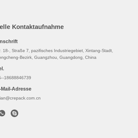
elle Kontaktaufnahme
nschrift
. 18-, Straße 7, pazifisches Industriegebiet, Xintang-Stadt,
engcheng-Bezirk, Guangzhou, Guangdong, China
l.
6--18688846739
-Mail-Adresse
illian@crepack.com.cn