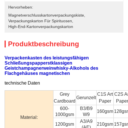
Hervorheben:
Magnetverschlusskartonverpackungskiste
, 
Verpackungskarton Für Spirituosen
, 
High-End-Kartonverpackungskarton
Produktbeschreibung
Verpackenkasten des leistungsfähigen
Schließungspapperstklassigen
Geistchampagnerweinwhisky-Alkohols des
Flachgehäuses magnetischen
technische Daten
Grey
C1S Art
C2S Ar
Gerunzelt
Cardboard
Paper
Pape
600-
B3/B9
160gsm
128gs
1000gsm
W9
Material:
A3/A9
1200gsm
210gsm
157gs
(AE)