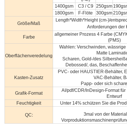
1400gsm
C3 / C9
250gsm
190gs
1800gsm
F-Flöte
300gsm
210gs
Length*Width*Height (cm-)/entspre
Größe/Maß
Anforderungen der
allgemeiner Prozess 4 Farbe (CMY
Farbe
(PMS)
Wahlen: Verschwinden, wässrige
Matte Laminati
Oberflächenveredelung
Scharen, Gold-/des Silbersheiße
Debossed/, das, Beschaffenheit
PVC- oder HAUSTIER-Behälter, 
Kasten-Zusatz
VAC-Behälter, B
Papp- oder sich schare
AI/pdf/CDR/InDesign-Format fü
Grafik-Format
Entwurf
Feuchtigkeit
Unter 14% schützen Sie die Produ
3mal von der Materia
QC:
Vorproduktionsmaschinenprüfung