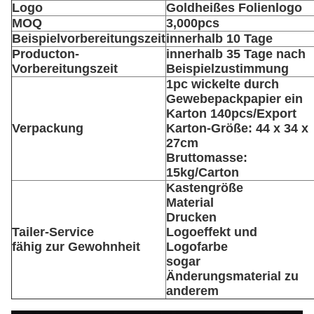
Logo
Goldheißes Folienlogo
MOQ
3,000pcs
Beispielvorbereitungszeit
innerhalb 10 Tage
Producton-
innerhalb 35 Tage nach
Vorbereitungszeit
Beispielzustimmung
1pc wickelte durch
Gewebepackpapier ein
Karton 140pcs/Export
Verpackung
Karton-Größe: 44 x 34 x
27cm
Bruttomasse:
15kg/Carton
Kastengröße
Material
Drucken
Tailer-Service
Logoeffekt und
fähig zur Gewohnheit
Logofarbe
sogar
Änderungsmaterial zu
anderem