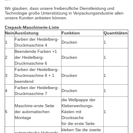
Wir glauben, dass unsere freiberufliche Dienstleistung und
Technologie große Unterstützung in Verpackungsindustrie allen
unsere Kunden anbieten können.
Crepack-Maschinerie-Liste
Nein
Ausrüstung
Funktion
Quantitäten
Farben der Heidelberg-
1
Drucken
1
Druckmaschine 4
Beendende Farben +1
2
der Heidelberg-
Drucken
1
Druckmaschine 6
Farben der Heidelberg-
3
Druckmaschine 8 + 1
Drucken
1
beendend
Farben der Heidelberg-
4
Drucken
1
Druckmaschine 7
die Wellpappe der
Maschine-erste Seite
Kleberwerbungs-
5
der automatischen
Kästen mit
1
Montage
Drucksache
für die erste Seite
kleben Sie die zweite
automatische klebende