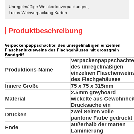
Unregelmäßige Weinkartonverpackungen
, 
Luxus-Weinverpackung Karton
Produktbeschreibung
Verpackenpappschachtel des unregelmäßigen einzelnen
Flaschenluxusweins des Flachgehäuses mit grossgrain
Bandgriff
Verpackenpappschachte
des unregelmäßigen
Produktions-Name
einzelnen Flaschenwein
des Flachgehäuses
Innere Größe
75 x 75 x 315mm
2.5mm greyboard
Material
wickelte aus Gewohnhei
Drucksache ein
zwei Seiten volle
Drucken
pantone Farbe gedruckt
außerhalb der matten
Ende
Laminierung