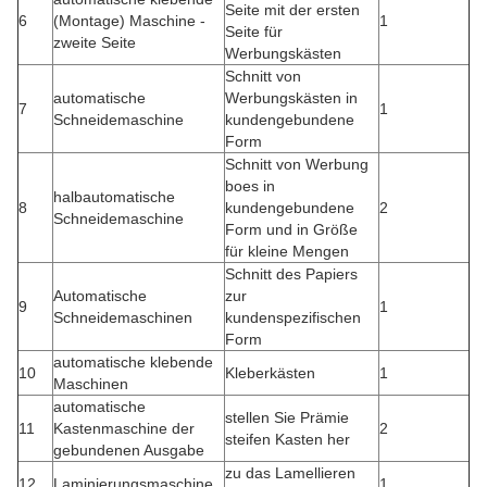
Seite mit der ersten
6
(Montage) Maschine -
1
Seite für
zweite Seite
Werbungskästen
Schnitt von
automatische
Werbungskästen in
7
1
Schneidemaschine
kundengebundene
Form
Schnitt von Werbung
boes in
halbautomatische
8
kundengebundene
2
Schneidemaschine
Form und in Größe
für kleine Mengen
Schnitt des Papiers
Automatische
zur
9
1
Schneidemaschinen
kundenspezifischen
Form
automatische klebende
10
Kleberkästen
1
Maschinen
automatische
stellen Sie Prämie
11
Kastenmaschine der
2
steifen Kasten her
gebundenen Ausgabe
zu das Lamellieren
12
Laminierungsmaschine
1