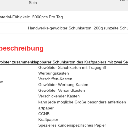
Sein
erial-Fähigkeit:
5000pcs Pro Tag
Handwerks-gewölbter Schuhkarton
, 
200g runzelte Sch
beschreibung
ölbter zusammenklappbarer Schuhkarton des Kraftpapiers mit zwei Sei
Gewölbter Schuhkarton mit Tragegriff
Werbungskasten
Verschiffen-Kasten
me
Gewölbter Werbung Kasten
Gewölbter Versandkasten
Verschickender Kasten
kann jede mögliche Größe besonders anfertigen
artpaper
CCNB
Kraftpapier
Spezielles kundenspezifisches Papier