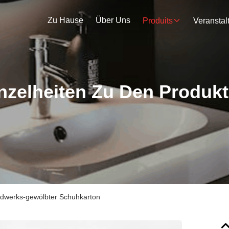
Zu Hause
Über Uns
Produits
nzelheiten Zu Den Produk
dwerks-gewölbter Schuhkarton