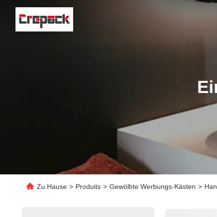
Ei
Zu Hause
>
Produits
>
Gewölbte Werbungs-Kästen
>
Han