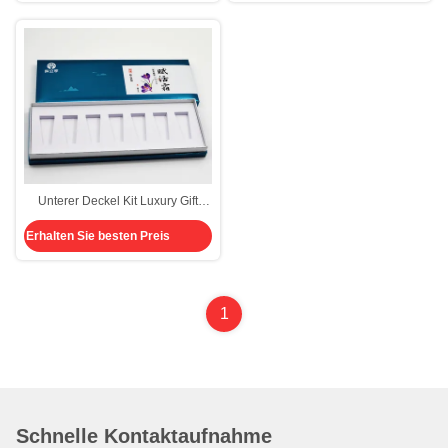
Unterer Deckel Kit Luxury Gift
Boxes 1000gsm Skincare, das mit
Erhalten Sie besten Preis
Ausschnitten EVA Inlay verpackt
1
Schnelle Kontaktaufnahme