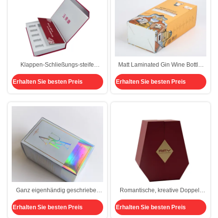
Klappen-Schließungs-steife
Matt Laminated Gin Wine Bottle-
magnetische Geschenkbox mit
Geschenkbox Artpaper mit Ärmel-
Erhalten Sie besten Preis
Erhalten Sie besten Preis
Rück- UV-EVA Insert Cutout
und Flaschen-Hals-Halter
Ganz eigenhändig geschrieber
Romantische, kreative Doppel-
Kerzenkasten mit Golddrucken
Tür-Geschenkboxen für Schmuck,
Erhalten Sie besten Preis
Erhalten Sie besten Preis
Kosmetik und Parfüm