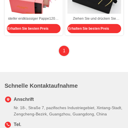
steifer erstklassiger Pappe1200g
Ziehen Sie und drücken Sie
stoß-und Zug-Kasten, der
kundenspezifische
Erhalten Sie besten Preis
Erhalten Sie besten Preis
Fachkasten-Matchkasten schiebt
Streichholzschachtel-
Verpackengleitenden Kasten
1600g für kosmetische
Gesichtsmasken
1
Schnelle Kontaktaufnahme
Anschrift
Nr. 18-, Straße 7, pazifisches Industriegebiet, Xintang-Stadt,
Zengcheng-Bezirk, Guangzhou, Guangdong, China
Tel.